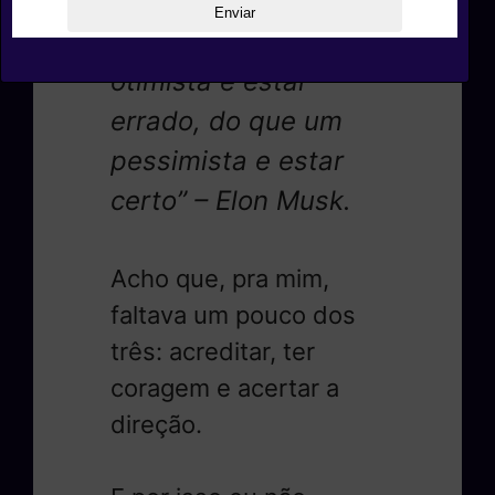
“Eu prefiro ser um
otimista e estar
errado, do que um
pessimista e estar
certo” – Elon Musk.
Acho que, pra mim,
faltava um pouco dos
três: acreditar, ter
coragem e acertar a
direção.