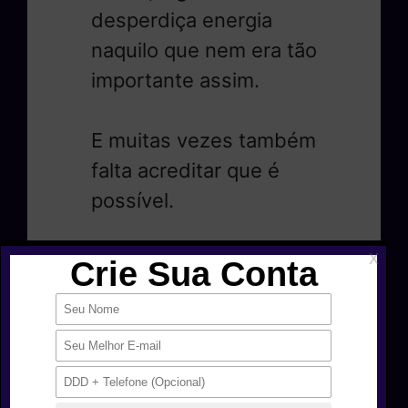
desperdiça energia
naquilo que nem era tão
importante assim.
E muitas vezes também
falta acreditar que é
possível.
Ser cético pode soar
mais inteligente, mas
eu nunca vi um cético
alcançar coisas
grandiosas.